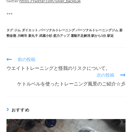
twitter:
https://twitter.com/silver_back634
***
タグ:
ジム
,
ダイエット
,
パーソナルトレーニング
,
パーソナルトレーニングジム
,
姿
勢改善
,
川崎市
,
新丸子
,
武蔵小杉
,
筋力アップ
,
運動不足解消
,
駅から5分
,
駅近
前の投稿
ウエイトトレーニングと怪我のリスクについて。
次の投稿
ケトルベルを使ったトレーニング風景のご紹介☆彡
おすすめ