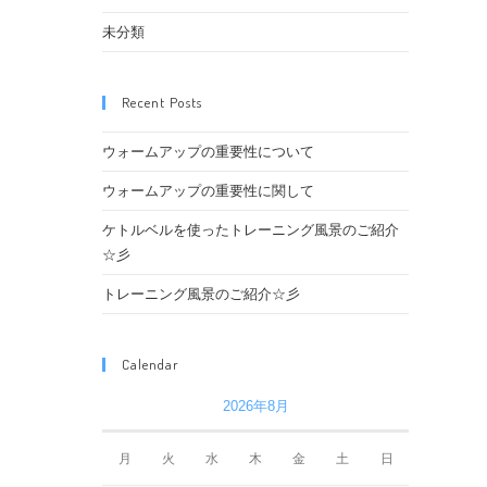
未分類
Recent Posts
ウォームアップの重要性について
ウォームアップの重要性に関して
ケトルベルを使ったトレーニング風景のご紹介
☆彡
トレーニング風景のご紹介☆彡
Calendar
2026年8月
月
火
水
木
金
土
日