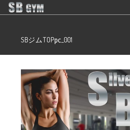
SBジムTOP㍶_001