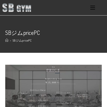
SBジムpricePC
>
SBジムpricePC