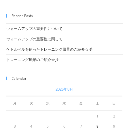
Recent Posts
ウォームアップの重要性について
ウォームアップの重要性に関して
ケトルベルを使ったトレーニング風景のご紹介☆彡
トレーニング風景のご紹介☆彡
Calendar
2026年8月
月
火
水
木
金
土
日
1
2
3
4
5
6
7
8
9