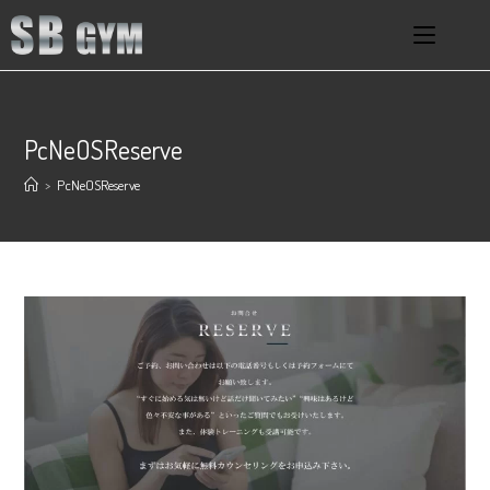
PcNeOSReserve
>
PcNeOSReserve