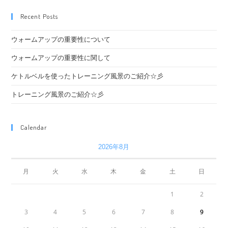
Recent Posts
ウォームアップの重要性について
ウォームアップの重要性に関して
ケトルベルを使ったトレーニング風景のご紹介☆彡
トレーニング風景のご紹介☆彡
Calendar
2026年8月
月
火
水
木
金
土
日
1
2
3
4
5
6
7
8
9