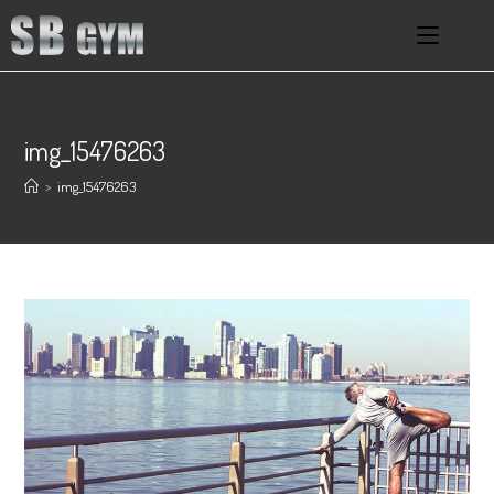
img_15476263
>
img_15476263